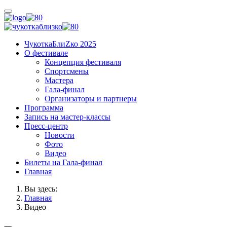
ЧукоткаБлиZко 2025
О фестивале
Концепция фестиваля
Спортсмены
Мастера
Гала-финал
Организаторы и партнеры
Программа
Запись на мастер-классы
Пресс-центр
Новости
Фото
Видео
Билеты на Гала-финал
Главная
Вы здесь:
Главная
Видео