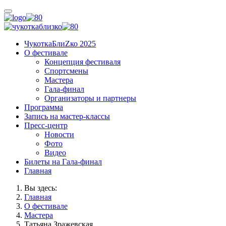
ЧукоткаБлиZко 2025
О фестивале
Концепция фестиваля
Спортсмены
Мастера
Гала-финал
Организаторы и партнеры
Программа
Запись на мастер-классы
Пресс-центр
Новости
Фото
Видео
Билеты на Гала-финал
Главная
Вы здесь:
Главная
О фестивале
Мастера
Татьяна Зражевская